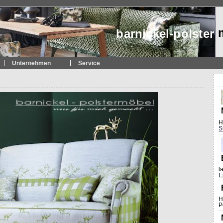
barnickel-polster
Unternehmen
Service
H
S
l
E
H
P