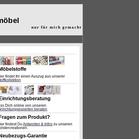
möbel
nur für mich gemacht
Möbelstoffe
ier findet Ihr einen Auszug aus unserer
toffkollektion
Einrichtungsberatung
ass Dich online von unseren
inrichtungsexperten beraten
Fragen zum Produkt?
ier findest Du
Antworten & Infos
zu unseren
olstercreationen.
Neubezugs-Garantie