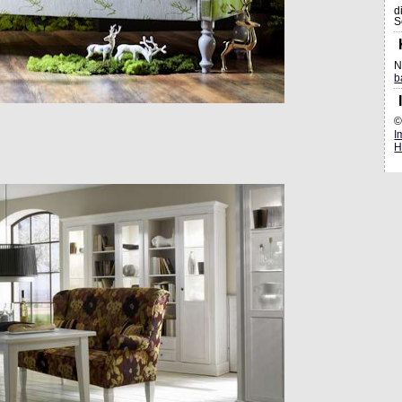
d
S
N
b
©
I
H