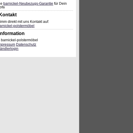
ie
barnickel-Neubezugs-Garantie
für Dein
ofa
Kontakt
imm direkt mit uns Kontakt auf:
arnickel-polstermöbel
Information
 barnickel-polstermöbel
mpressum
Datenschutz
ändlerlogin